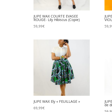
JUPE WAX COURTE EVASEE
JUP
ROUGE- Lily Hibiscus (Copie)
VIOL
59,99
€
59,9
JUPE WAX Ely « FEUILLAGE »
JUP
de d
69,99
€
59,9