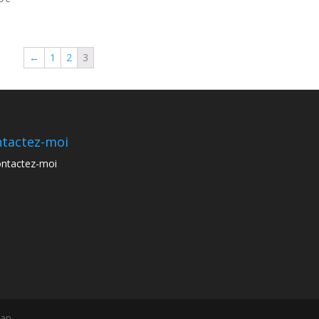
←
1
2
3
tactez-moi
ntactez-moi
san