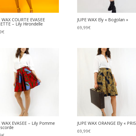
E WAX COURTE EVASEE
JUPE WAX Ely « Bogolan »
ETTE – Lily Hirondelle
69,99
€
9
€
E WAX EVASEE – Lily Pomme
JUPE WAX ORANGE Ely « PRIS
iscorde
69,99
€
9
€