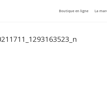
Boutique en ligne
La mar
0211711_1293163523_n