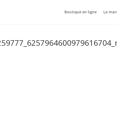
Boutique en ligne
La mar
259777_6257964600979616704_