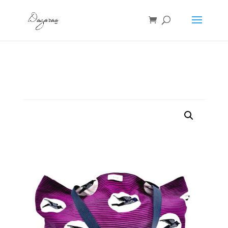
Accueil
/
Accessoires
/ sac wax violet big shopper
Hirondelles