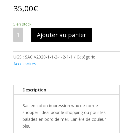
35,00
€
5 en stock
quantité
Ajouter au panier
de
sac
wax
UGS :
SAC V2020-1-1-2-1-2-1-1
Catégorie :
violet
Accessoires
big
shopper
Hirondelles
Description
Sac en coton impression wax de forme
shopper idéal pour le shopping ou pour les
balades en bord de mer. Lanière de couleur
bleu.