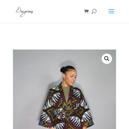
Accueil
/
Kimono
/ kimono wax – Dano