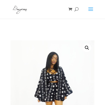
Accueil
/
Kimono
/ kimono wax – Noir