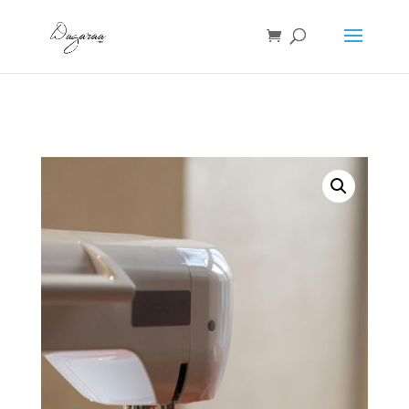
Accueil
/
Non classé
/ Commande spéciale lot 3