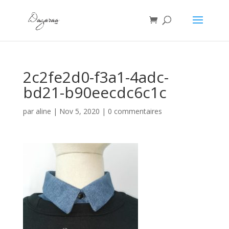
2c2fe2d0-f3a1-4adc-
bd21-b90eecdc6c1c
par
aline
|
Nov 5, 2020
|
0 commentaires