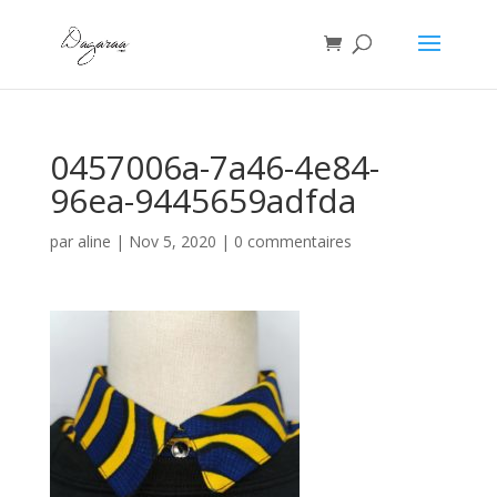
0457006a-7a46-4e84-
96ea-9445659adfda
par
aline
|
Nov 5, 2020
|
0 commentaires