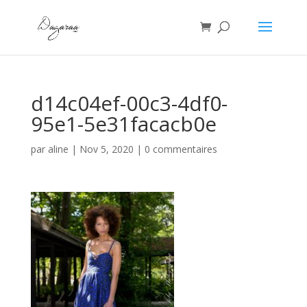
d14c04ef-00c3-4df0-
95e1-5e31facacb0e
par
aline
|
Nov 5, 2020
|
0 commentaires