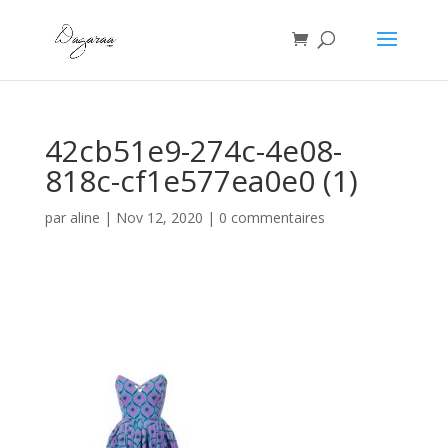
42cb51e9-274c-4e08-
818c-cf1e577ea0e0 (1)
par
aline
|
Nov 12, 2020
|
0 commentaires