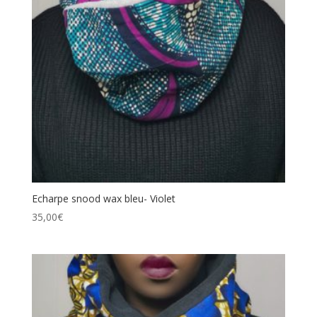
Echarpe snood wax bleu- Violet
35,00
€