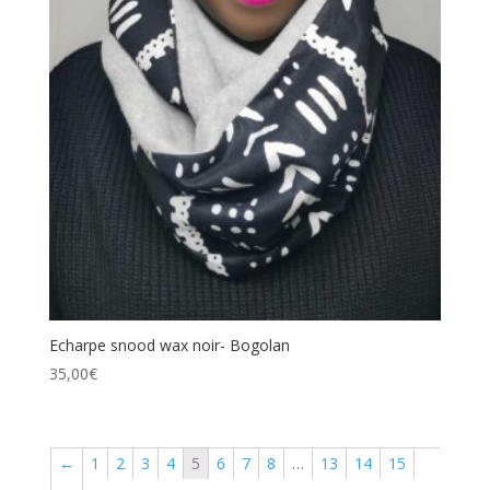
Echarpe snood wax noir- Bogolan
35,00
€
←
1
2
3
4
5
6
7
8
…
13
14
15