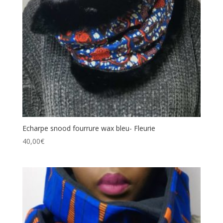
Echarpe snood fourrure wax bleu- Fleurie
40,00
€