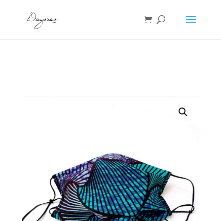
Accueil
/
Accessoires
/ MASQUE WAX BLEU -Chérie ne me
tourne pas le dos