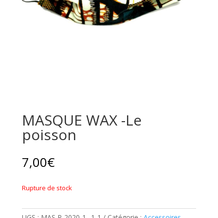
MASQUE WAX -Le
poisson
7,00
€
Rupture de stock
UGS :
MAS P-2020-1--1-1
Catégorie :
Accessoires