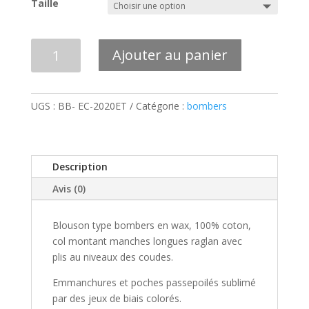
Taille
quantité
Ajouter au panier
de
BOMBER
WAX
UGS :
BB- EC-2020ET
Catégorie :
bombers
BLEU
-
ECAILLE
DE
Description
POISSON
Avis (0)
Blouson type bombers en wax, 100% coton,
col montant manches longues raglan avec
plis au niveaux des coudes.
Emmanchures et poches passepoilés sublimé
par des jeux de biais colorés.