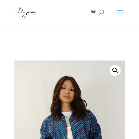
Accueil
/
bombers
/ BOMBER WAX BLEU -ECAILLE DE
POISSON