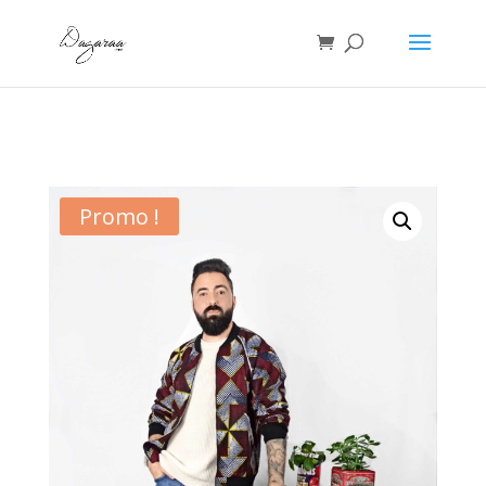
Accueil
/
bombers
/ BOMBERS WAX MIXTE « Le Tigane »
Promo !