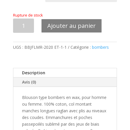
Rupture de stock
quantité
Ajouter au panier
de
BOMBERS
WAX
UGS :
BBJFLMR-2020 ET-1-1
Catégorie :
bombers
MIXTE
"Le
Tigane"
Description
Avis (0)
Blouson type bombers en wax, pour homme
ou femme. 100% coton, col montant
manches longues raglan avec plis au niveaux
des coudes. Emmanchures et poches
passepoilés sublimé par des jeux de biais