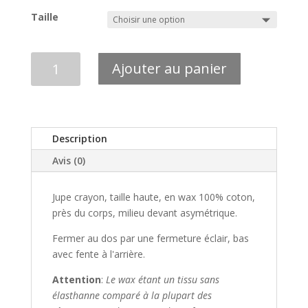
Taille
quantité
Ajouter au panier
de
JUPE
PHARA
BLEU
Description
Avis (0)
Jupe crayon, taille haute, en wax 100% coton,
près du corps,​ milieu devant asymétrique.​
Fermer au dos par une fermeture éclair​, bas
avec fente à l'arrière.
Attention
:
Le wax étant un tissu sans
élasthanne comparé à la plupart des