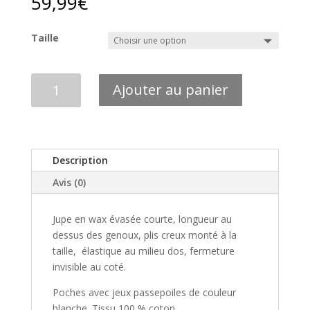
59,99
€
Taille
quantité
Ajouter au panier
de
JUPE
WAX
COURTE
EVASEE
Description
-
Avis (0)
Lily
"Prisci"
Jupe en wax évasée courte, longueur au
dessus des genoux, plis creux monté à la
taille, élastique au milieu dos, fermeture
invisible au coté.
Poches avec jeux passepoiles de couleur
blanche. Tissu 100 % coton.