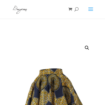
Accueil
/
Jupes
/ JUPE WAX COURTE EVASEE – Lily « Prisci »