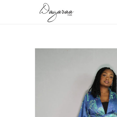
Accueil
/
Kimono
/ kimono Coton de soie – Bleu L’un