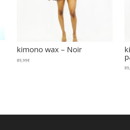
kimono wax – Noir
k
p
89,99
€
89