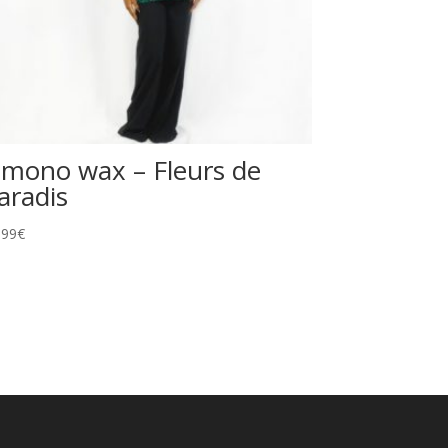
imono wax – Fleurs de
aradis
,99
€