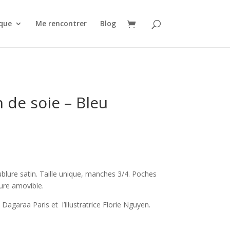
que
Me rencontrer
Blog
 de soie – Bleu
lure satin. Taille unique, manches 3/4. Poches
ture amovible.
Dagaraa Paris et l’illustratrice Florie Nguyen.