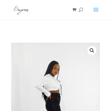
Accueil
/
Pantalons
/ PANTALON YUTA NOIR