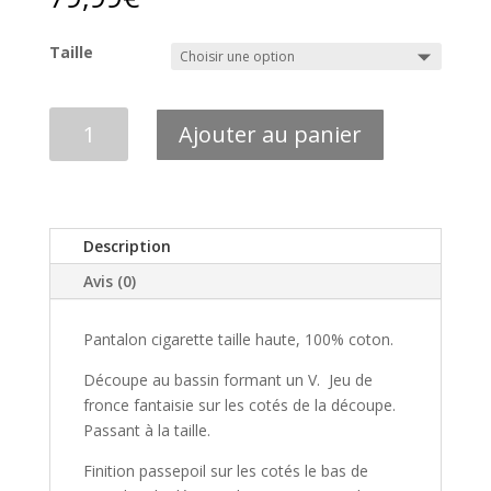
Taille
quantité
Ajouter au panier
de
PANTALON
YUTA
NOIR
Description
Avis (0)
Pantalon cigarette taille haute, 100% coton.
Découpe au bassin formant un V. Jeu de
fronce fantaisie sur les cotés de la découpe.
Passant à la taille.
Finition passepoil sur les cotés le bas de