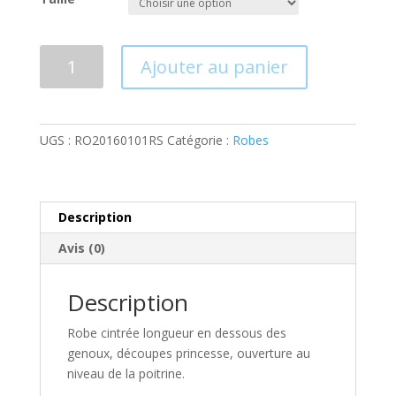
quantité
Ajouter au panier
de
ROBE
CLARISSE
ROSE
UGS :
RO20160101RS
Catégorie :
Robes
Description
Avis (0)
Description
Robe cintrée longueur en dessous des
genoux, d
écoupes princesse, ouverture au
niveau de la poitrine.