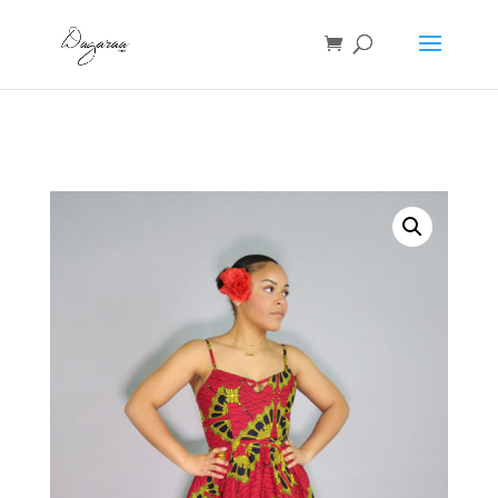
Accueil
/
Robes
/ ROBE WAX ANGY -Umbrella