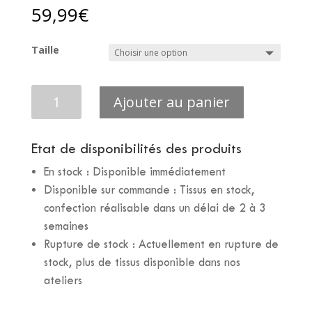
59,99
€
Taille
quantité
Ajouter au panier
de
SHORT
WAX
Etat de disponibilités des produits
-
En stock : Disponible immédiatement
Ampleur
marron
Disponible sur commande : Tissus en stock,
confection réalisable dans un délai de 2 à 3
semaines
Rupture de stock : Actuellement en rupture de
stock, plus de tissus disponible dans nos
ateliers