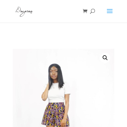
Accueil
/
Shorts
/ SHORT WAX – Ampleur marron