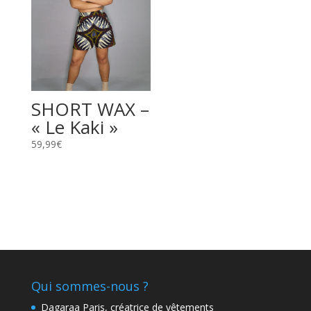
SHORT WAX –
« Le Kaki »
59,99
€
Qui sommes-nous ?
Dagaraa Paris, créatrice de vêtements