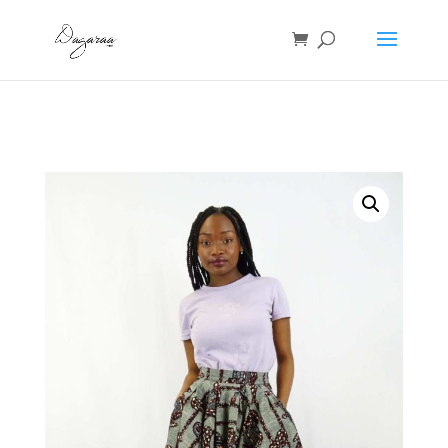
Accueil
/
Jupes
/ JUPE WAX COURTE -Lily « Dahomey »