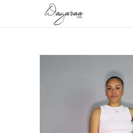
Accueil
/
Jupes
/ JUPE WAX Bordeau Ely « ROYALE »