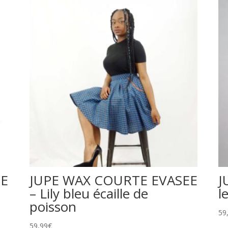
EE
JUPE WAX COURTE EVASEE
J
– Lily bleu écaille de
l
poisson
59
59,99
€