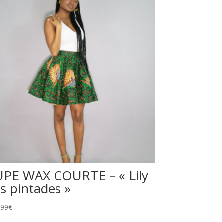
UPE WAX COURTE – « Lily
es pintades »
,99
€