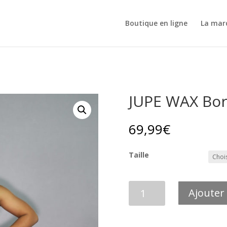
Boutique en ligne
La mar
JUPE WAX Bor
69,99
€
Taille
quantité
Ajouter
de
JUPE
WAX