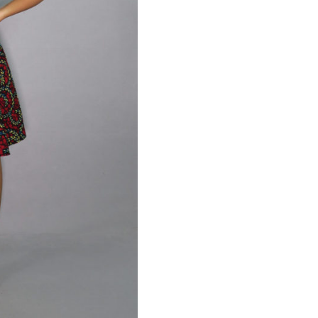
Bordeau
Ely
"ROYALE"