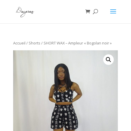
Accueil
/
Shorts
/ SHORT WAX – Ampleur « Bogolan noir »