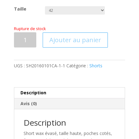
Taille
Rupture de stock
quantité
Ajouter au panier
de
SHORT
WAX
-
UGS :
SH20160101CA-1-1
Catégorie :
Shorts
Ampleur
"Bogolan
noir"
Description
Avis (0)
Description
Short wax évasé, taille haute,​ poches cotés,