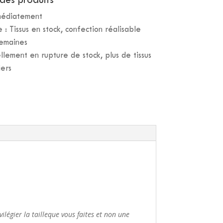
mmédiatement
: Tissus en stock, confection réalisable
semaines
llement en rupture de stock, plus de tissus
iers
ilégier la taille
que vous faites et non une