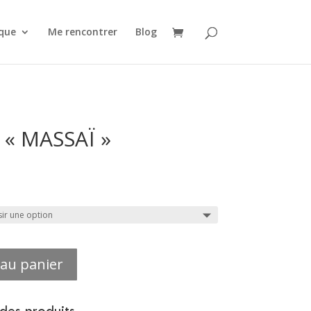
que
Me rencontrer
Blog
« MASSAÏ »
 au panier
 des produits