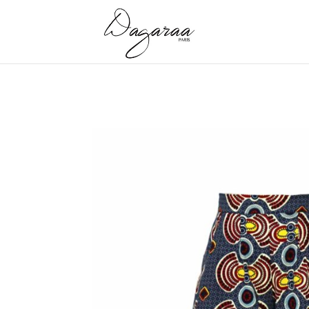
Accueil
/
Shorts
/ SHORT WAX – « MASSAÏ »