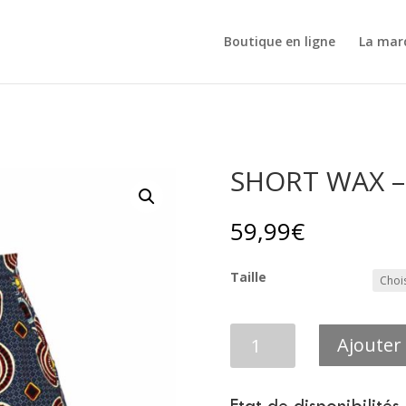
Boutique en ligne
La mar
SHORT WAX – 
59,99
€
Taille
quantité
Ajouter
de
SHORT
WAX
Etat de disponibilités