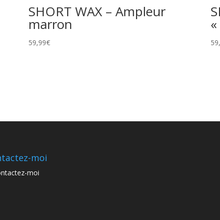
SHORT WAX – Ampleur
S
marron
«
59,99
€
59
tactez-moi
ntactez-moi