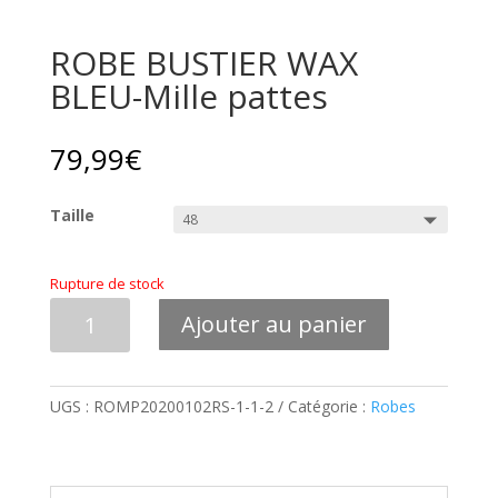
ROBE BUSTIER WAX
BLEU-Mille pattes
79,99
€
Taille
Rupture de stock
quantité
Ajouter au panier
de
ROBE
BUSTIER
UGS :
ROMP20200102RS-1-1-2
Catégorie :
Robes
WAX
BLEU-
Mille
pattes